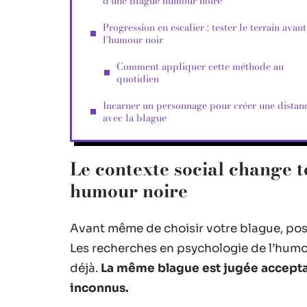
d’une blague humour noire
Progression en escalier : tester le terrain avant
l’humour noir
Comment appliquer cette méthode au
quotidien
Incarner un personnage pour créer une distan
avec la blague
Le contexte social change t
humour noire
Avant même de choisir votre blague, pos
Les recherches en psychologie de l’humo
déjà.
La même blague est jugée acceptab
inconnus.