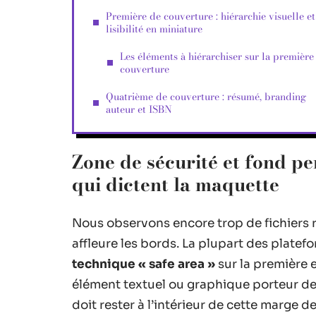
Première de couverture : hiérarchie visuelle et
lisibilité en miniature
Les éléments à hiérarchiser sur la première
couverture
Quatrième de couverture : résumé, branding
auteur et ISBN
Zone de sécurité et fond pe
qui dictent la maquette
Nous observons encore trop de fichiers r
affleure les bords. La plupart des plate
technique « safe area »
sur la première 
élément textuel ou graphique porteur de 
doit rester à l’intérieur de cette marge de