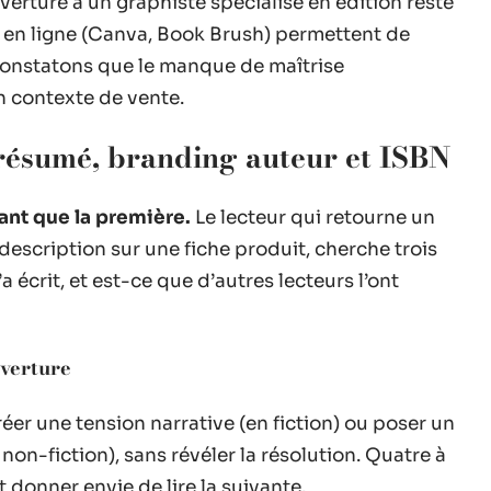
verture à un graphiste spécialisé en édition reste
ion en ligne (Canva, Book Brush) permettent de
 constatons que le manque de maîtrise
 contexte de vente.
résumé, branding auteur et ISBN
ant que la première.
Le lecteur qui retourne un
la description sur une fiche produit, cherche trois
’a écrit, et est-ce que d’autres lecteurs l’ont
verture
réer une tension narrative (en fiction) ou poser un
on-fiction), sans révéler la résolution. Quatre à
 donner envie de lire la suivante.