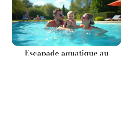
Escapade aquatique au
Domaine des Ormes : vivez la
magie de leur piscine
11 mars 2026
Contact
Mentions Légales
Sitemap
© 2025 | significatif.fr