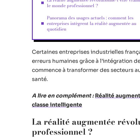
La réalité augmentée révolutionne-t-elle vrai
le monde professionnel ?
Panorama des usages actuels : comment les
entreprises intègrent la réalité augmentée au
quotidien
Certaines entreprises industrielles fran
erreurs humaines grâce à l’intégration de
commence à transformer des secteurs auss
santé.
A lire en complément :
Réalité augmenté
classe intelligente
La réalité augmentée révol
professionnel ?