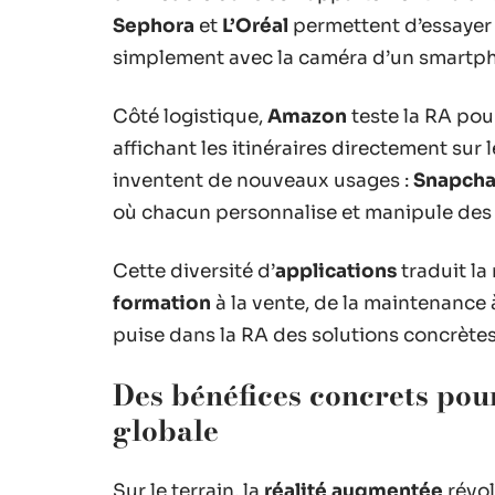
Sephora
et
L’Oréal
permettent d’essayer 
simplement avec la caméra d’un smartp
Côté logistique,
Amazon
teste la RA pou
affichant les itinéraires directement sur l
inventent de nouveaux usages :
Snapcha
où chacun personnalise et manipule des 
Cette diversité d’
applications
traduit la
formation
à la vente, de la maintenance 
puise dans la RA des solutions concrètes 
Des bénéfices concrets pou
globale
Sur le terrain, la
réalité augmentée
révol