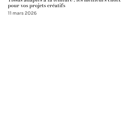
pour vos projets créatifs
11 mars 2026
Favori des lecteurs
Simulation retraite mère
foyer : montant prévisionnel
et conditions
16 juillet 2026