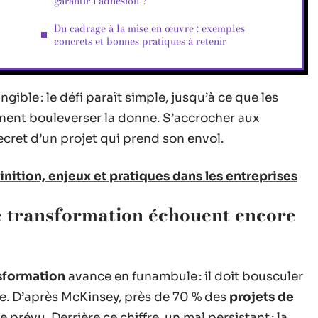
garantir l’adhésion ?
Du cadrage à la mise en œuvre : exemples
concrets et bonnes pratiques à retenir
gible : le défi paraît simple, jusqu’à ce que les
nnent bouleverser la donne. S’accrocher aux
secret d’un projet qui prend son envol.
inition, enjeux et pratiques dans les entreprises
e transformation échouent encore
nsformation
avance en funambule : il doit bousculer
tie. D’après McKinsey, près de 70 % des
projets de
révu. Derrière ce chiffre, un mal persistant : la