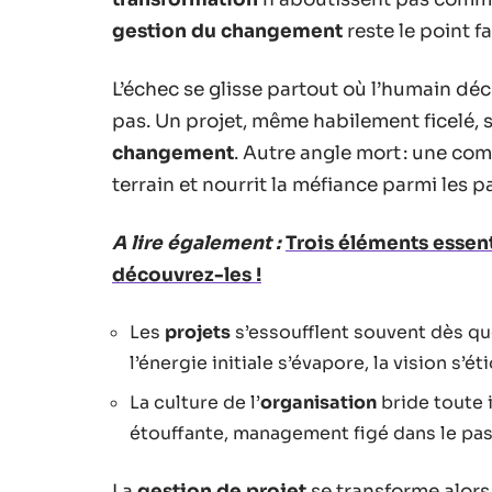
gestion du changement
reste le point fa
L’échec se glisse partout où l’humain dé
pas. Un projet, même habilement ficelé, s’
changement
. Autre angle mort : une co
terrain et nourrit la méfiance parmi les p
A lire également :
Trois éléments essent
découvrez-les !
Les
projets
s’essoufflent souvent dès que
l’énergie initiale s’évapore, la vision s’éti
La culture de l’
organisation
bride toute i
étouffante, management figé dans le pas
La
gestion de projet
se transforme alors