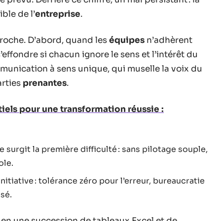
ible de l’
entreprise
.
croche. D’abord, quand les
équipes
n’adhèrent
effondre si chacun ignore le sens et l’intérêt du
mmunication à sens unique, qui muselle la voix du
arties
prenantes
.
iels pour une transformation réussie :
 surgit la première difficulté : sans pilotage souple,
ole.
nitiative : tolérance zéro pour l’erreur, bureaucratie
sé.
 en une succession de tableaux Excel et de