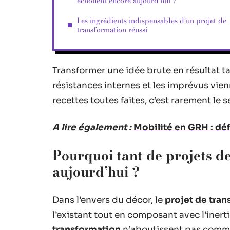
échouent encore aujourd’hui ?
Les ingrédients indispensables d’un projet de
transformation réussi
Transformer une idée brute en résultat tan
résistances internes et les imprévus vie
recettes toutes faites, c’est rarement le 
A lire également :
Mobilité en GRH : déf
Pourquoi tant de projets d
aujourd’hui ?
Dans l’envers du décor, le
projet de tra
l’existant tout en composant avec l’iner
transformation
n’aboutissent pas comme p