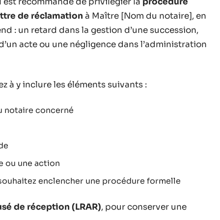
il est recommandé de privilégier la
procédure
ettre de réclamation
à Maître [Nom du notaire], en
end : un retard dans la gestion d’une succession,
 d’un acte ou une négligence dans l’administration
ez à y inclure les éléments suivants :
u notaire concerné
s
nde
e ou une action
 souhaitez enclencher une procédure formelle
sé de réception (LRAR)
, pour conserver une