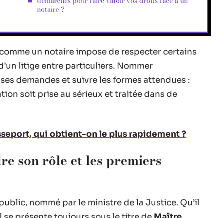
démarches pour faire valoir vos droits face à un
notaire ?
c comme un notaire impose de respecter certains
d’un litige entre particuliers. Nommer
r ses demandes et suivre les formes attendues :
ion soit prise au sérieux et traitée dans de
sseport, qui obtient-on le plus rapidement ?
re son rôle et les premiers
public, nommé par le ministre de la Justice. Qu’il
 il se présente toujours sous le titre de
Maître
,